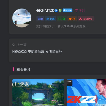
46G也打球
关注
0
165
28
26
10.8W+
爱打球的妹子，爱玩NBA2K系列游戏....
上一篇
NBA2K22 安妮海瑟薇-女明星面补
相关推荐