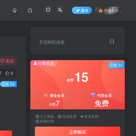
发布
开通会员
开启精彩搜索
开启精彩搜索
关注
付费资源
付费资源
已售 54
已售 54
15
15
7
9
R币
R币
已售 54
黄金会员
黄金会员
代理会员
代理会员
7
7
免费
免费
R币
R币
人工审核
人工审核
自动发货
自动发货
技术支持
技术支持
亲测可用
亲测可用
立即购买
立即购买