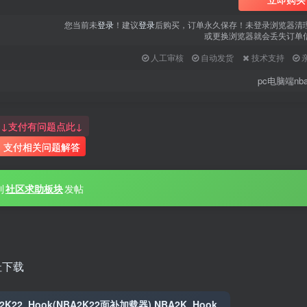
您当前未
登录
！建议
登录
后购买，订单永久保存！未登录浏览器清
或更换浏览器就会丢失订单
人工审核
自动发货
技术支持
pc电脑端nba
↓支付有问题点此↓
支付相关问题解答
到
社区求助板块
发帖
址下载
2K22_Hook(NBA2K22面补加载器) NBA2K_Hook