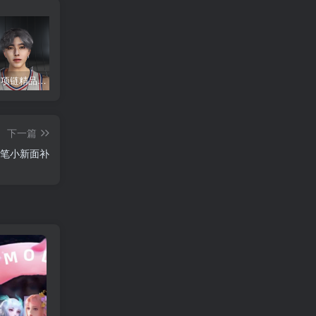
NBA2K22 项链精品蔡徐坤面补
NBA2K22 流川枫面补
NBA2K22 08年中国队面补合集
下一篇
 蜡笔小新面补