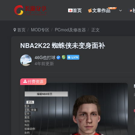
菜单
首页
文章作品
首页
MOD专区
PCmod及修改器
正文
NBA2K22 蜘蛛侠未变身面补
46G也打球
4年前更新
付费资源