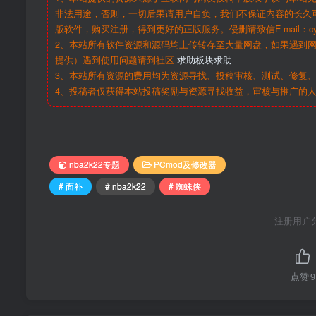
非法用途，否则，一切后果请用户自负，我们不保证内容的长久
版软件，购买注册，得到更好的正版服务。侵删请致信E-mail：cy@c
2、本站所有软件资源和源码均上传转存至大量网盘，如果遇到
提供）遇到使用问题请到社区
求助板块求助
3、本站所有资源的费用均为资源寻找、投稿审核、测试、修复、
4、投稿者仅获得本站投稿奖励与资源寻找收益，审核与推广的
nba2k22专题
PCmod及修改器
# 面补
# nba2k22
# 蜘蛛侠
注册用户
点赞
9