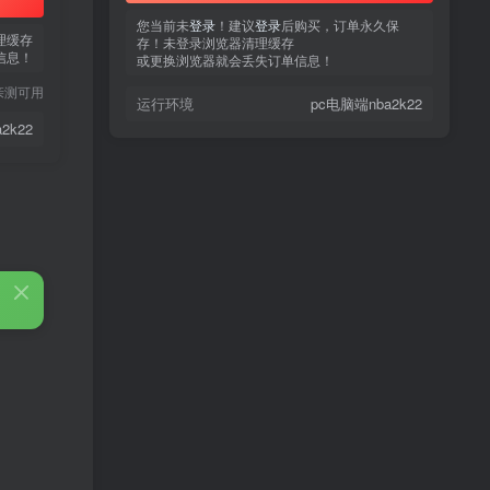
您当前未
您当前未
登录
登录
！建议
！建议
登录
登录
后购买，订单永久保
后购买，订单永久保
理缓存
存！未登录浏览器清理缓存
存！未登录浏览器清理缓存
信息！
或更换浏览器就会丢失订单信息！
或更换浏览器就会丢失订单信息！
亲测可用
运行环境
运行环境
pc电脑端nba2k22
pc电脑端nba2k22
2k22
热门文章
TOP1
3.4W+人已阅读
蠢沫沫 写真合集
童颜网红樱井宁宁写真集套
TOP2
图
5年前
1.8W+人已阅读