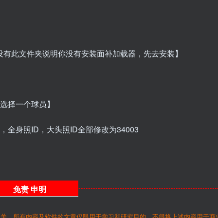
如没有此文件夹说明你没有安装面补加载器，先去安装】
便选择一个球员】
全身照ID，大头照ID全部修改为34003
免责
申明
无关，所有内容及软件的文章仅限用于学习和研究目的。不得将上述内容用于商