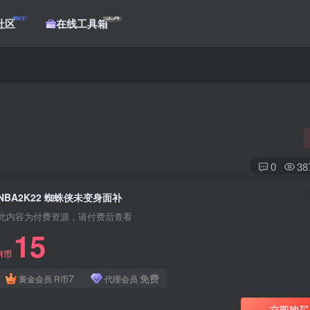
帖子
工具
社区
在线工具箱
0
38
NBA2K22 蜘蛛侠未变身面补
此内容为付费资源，请付费后查看
15
R币
7
免费
黄金会员
R币
代理会员
立即购买