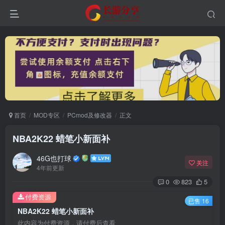
首页
MOD专区
PCmod及修改器
正文
NBA2K22 蜡笔小新面补
46G也打球
关注
4年前更新
0
823
5
付费资源
已售 16
NBA2K22 蜡笔小新面补
此内容为付费资源，请付费后查看