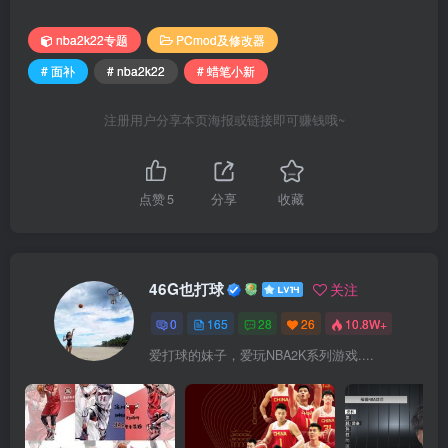
nba2k22专题
PCmod及修改器
# 面补
# nba2k22
# 蜡笔小新
注册用户分享本页海报或链接即可赚钱哦~
点赞
5
分享
收藏
46G也打球
关注
0
165
28
26
10.8W+
爱打球的妹子，爱玩NBA2K系列游戏....