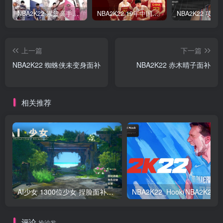
NBA2K22 灌篮高手面补合集
NBA2K22 19年中国队面补合集
上一篇
下一篇
NBA2K22 蜘蛛侠未变身面补
NBA2K22 赤木晴子面补
相关推荐
AI少女 1300位少女 捏脸面补数据整合包 总有一位是你想要的
NB
评论
抢沙发