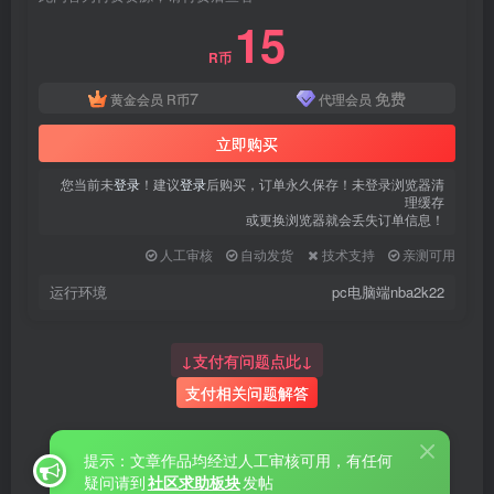
15
R币
7
免费
黄金会员
R币
代理会员
立即购买
您当前未
登录
！建议
登录
后购买，订单永久保存！未登录浏览器清
理缓存
或更换浏览器就会丢失订单信息！
人工审核
自动发货
技术支持
亲测可用
运行环境
pc电脑端nba2k22
↓支付有问题点此↓
支付相关问题解答
提示：文章作品均经过人工审核可用，有任何
疑问请到
社区求助板块
发帖