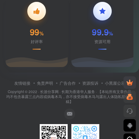
99
99.9
%
%
好评率
资源可用
友情链接
免责声明
广告合作
资源投诉
小黑屋公示
Copyright © 2022 ·
长游分享网
· 长期为香港华人服务 · 【本站所有文章作品
均不包含暴露三点内容或病毒木马，亦不接受病毒木马与露出人体隐私部位投
稿】