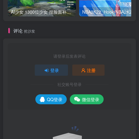
AI少女 1300位少女 捏脸面补数据整合包 总有一位是你想要的
NB
评论
抢沙发
请登录后发表评论
登录
注册
社交账号登录
QQ登录
微信登录