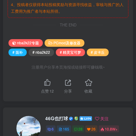
4、投稿者仅获得本站投稿奖励与资源寻找收益，审核与推广的人
工费用为推广者与本站所得。
THE END
nba2k22专题
PCmod及修改器
# 面补
# nba2k22
# 精灵宝可梦
# 皮卡丘
注册用户分享本页海报或链接即可赚钱哦~
点赞
12
分享
收藏
46G也打球
关注
6
165
28
26
10.8W+