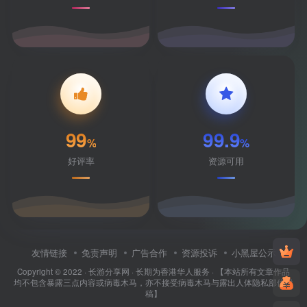
99
99.9
%
%
好评率
资源可用
友情链接
免责声明
广告合作
资源投诉
小黑屋公示
Copyright © 2022 ·
长游分享网
· 长期为香港华人服务 · 【本站所有文章作品
均不包含暴露三点内容或病毒木马，亦不接受病毒木马与露出人体隐私部位投
稿】