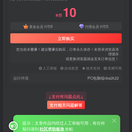
10
R币
8
5
黄金会员
R币
代理会员
R币
立即购买
您当前未
登录
！建议
登录
后购买，订单永久保存！未登录浏览器清
理缓存
或更换浏览器就会丢失订单信息！
人工审核
自动发货
技术支持
亲测可用
运行环境
PC电脑端nba2k22
↓支付有问题点此↓
支付相关问题解答
提示：文章作品均经过人工审核可用，有任何
疑问请到
社区求助板块
发帖