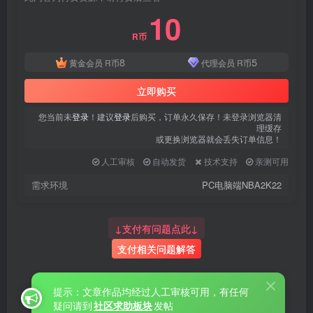
10
R币
8
5
黄金会员
R币
代理会员
R币
立即购买
您当前未
登录
！建议
登录
后购买，订单永久保存！未登录浏览器清
理缓存
或更换浏览器就会丢失订单信息！
人工审核
自动发货
技术支持
亲测可用
需求环境
PC电脑端NBA2K22
↓支付有问题点此↓
支付相关问题解答
提示：文章作品均经过人工审核可用，有任何
疑问请到
社区求助板块
发帖