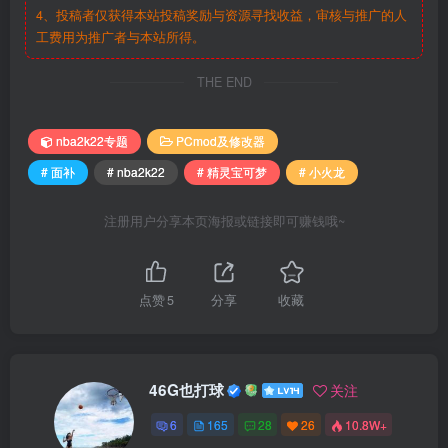
4、投稿者仅获得本站投稿奖励与资源寻找收益，审核与推广的人
工费用为推广者与本站所得。
THE END
nba2k22专题
PCmod及修改器
# 面补
# nba2k22
# 精灵宝可梦
# 小火龙
注册用户分享本页海报或链接即可赚钱哦~
点赞
5
分享
收藏
46G也打球
关注
6
165
28
26
10.8W+