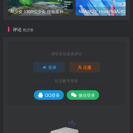
AI少女 1300位少女 捏脸面补数据整合包 总有一位是你想要的
NB
评论
抢沙发
请登录后发表评论
登录
注册
社交账号登录
QQ登录
微信登录