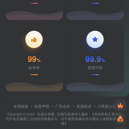
99
99.9
%
%
好评率
资源可用
友情链接
免责声明
广告合作
资源投诉
小黑屋公示
Copyright © 2022 ·
长游分享网
· 长期为香港华人服务 · 【本站所有文章作品
均不包含暴露三点内容或病毒木马，亦不接受病毒木马与露出人体隐私部位投
稿】